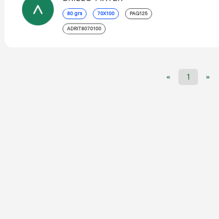
80 grs
70X100
PAQ125
ADRIT8070100
«
1
»