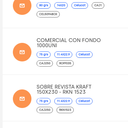
80 grs
14X20
Celucat
CAJ1
CEL5094BOX
COMERCIAL CON FONDO
1000UNI
75 grs
11.4X22.9
Celucat
CAJ250
ROFF035
SOBRE REVISTA KRAFT
150X230 - RKN 1523
75 grs
11.4X22.9
Celucat
CAJ250
RKN1523