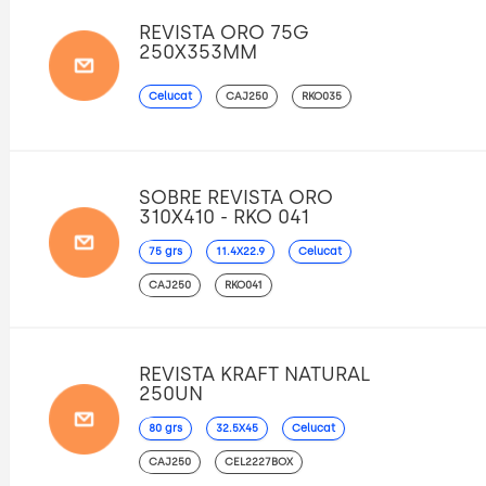
REVISTA ORO 75G
250X353MM
Celucat
CAJ250
RKO035
SOBRE REVISTA ORO
310X410 - RKO 041
75 grs
11.4X22.9
Celucat
CAJ250
RKO041
REVISTA KRAFT NATURAL
250UN
80 grs
32.5X45
Celucat
CAJ250
CEL2227BOX