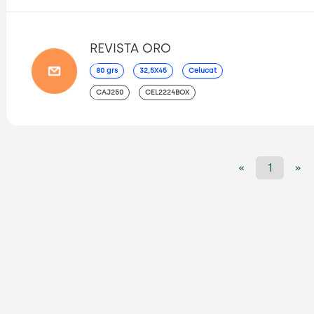
REVISTA ORO
80 grs
32,5X45
Celucat
CAJ250
CEL2224BOX
«
1
»