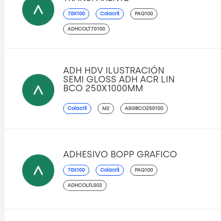
70X100
Colacril
PAQ100
ADHCOLT70100
ADH HDV ILUSTRACIÓN
SEMI GLOSS ADH ACR LIN
BCO 250X1000MM
Colacril
M2
ASGBCO250100
ADHESIVO BOPP GRAFICO
70X100
Colacril
PAQ100
ADHCOLFLS02