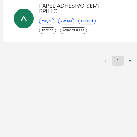
PAPEL ADHESIVO SEMI
BRILLO
90 grs
70X100
Colacril
PAQ100
ADHCOLFLS90
«
1
»